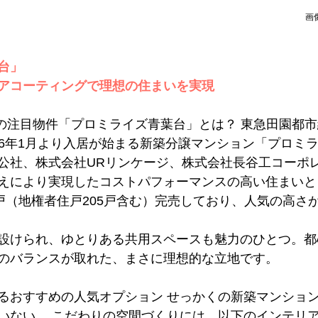
画
台」
アコーティングで理想の住まいを実現
予定の注目物件「プロミライズ青葉台」とは？ 東急田園都
026年1月より入居が始まる新築分譲マンション「プロミ
公社、株式会社URリンケージ、株式会社長谷工コーポ
えにより実現したコストパフォーマンスの高い住まいと
1戸（地権者住戸205戸含む）完売しており、人気の高さ
設けられ、ゆとりある共用スペースも魅力のひとつ。都
のバランスが取れた、まさに理想的な立地です。
るおすすめの人気オプション せっかくの新築マンショ
いない。 こだわりの空間づくりには、以下のインテリ