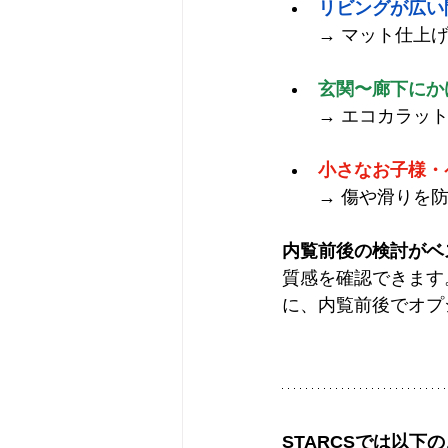
リビングが広い
→ マット仕上
玄関〜廊下にか
→ エコカラッ
小さなお子様・
→ 傷や滑りを
内覧前後の検討がベ
質感を確認できます
に、内覧前後でオプ
STARCSでは以