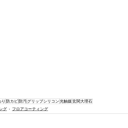
わり
防カビ
防汚
グリップシリコン
光触媒
玄関大理石
ング
フロアコーティング