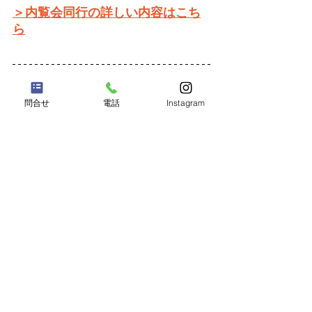
＞内覧会同行の詳しい内容はこち
ら
ご依頼、ご相談はこちらまで
問合せ
電話
Instagram
0120-438-814
メールでのご相談は
こちら
内覧会同行
保証について｜
キャンセルポリシー
サイト利用について｜
個人情報保護について
採用情報