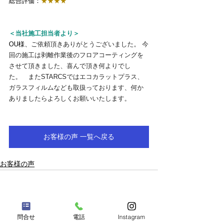
総合評価：
★★★★
＜当社施工担当者より＞
OU様、
ご依頼頂きありがとうございました。 今
回の施工は剥離作業後のフロアコーティングを
させて頂きました、喜んで頂き何よりでし
た。　またSTARCSではエコカラットプラス、
ガラスフィルムなども取扱っております、何か
ありましたらよろしくお願いいたします。
お客様の声 一覧へ戻る
お客様の声
保証について｜
キャンセルポリシー
サイト利用について｜
個人情報保護について
採用情報
問合せ
電話
Instagram